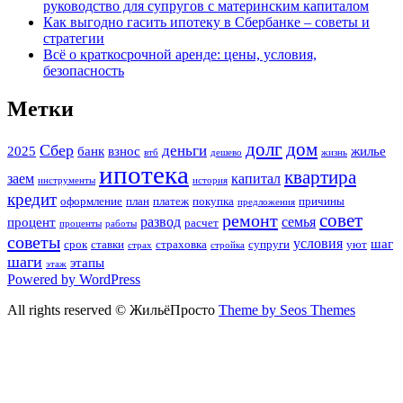
руководство для супругов с материнским капиталом
Как выгодно гасить ипотеку в Сбербанке – советы и
стратегии
Всё о краткосрочной аренде: цены, условия,
безопасность
Метки
долг
дом
Сбер
деньги
2025
банк
взнос
жилье
втб
дешево
жизнь
ипотека
квартира
заем
капитал
инструменты
история
кредит
оформление
план
платеж
покупка
причины
предложения
совет
ремонт
развод
семья
процент
расчет
проценты
работы
советы
условия
шаг
срок
ставки
страховка
супруги
уют
страх
стройка
шаги
этапы
этаж
Powered by WordPress
All rights reserved © ЖильёПросто
Theme by Seos Themes