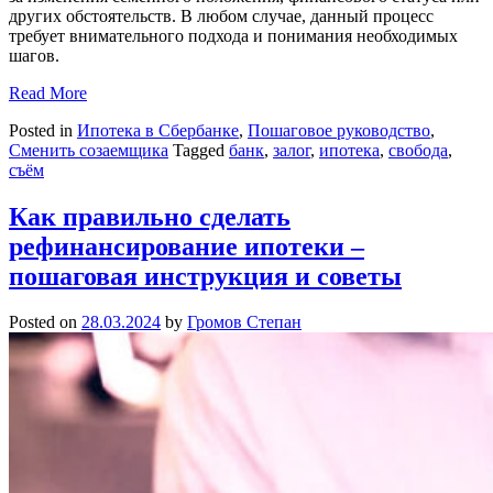
других обстоятельств. В любом случае, данный процесс
требует внимательного подхода и понимания необходимых
шагов.
Read More
Posted in
Ипотека в Сбербанке
,
Пошаговое руководство
,
Сменить созаемщика
Tagged
банк
,
залог
,
ипотека
,
свобода
,
съём
Как правильно сделать
рефинансирование ипотеки –
пошаговая инструкция и советы
Posted on
28.03.2024
by
Громов Степан