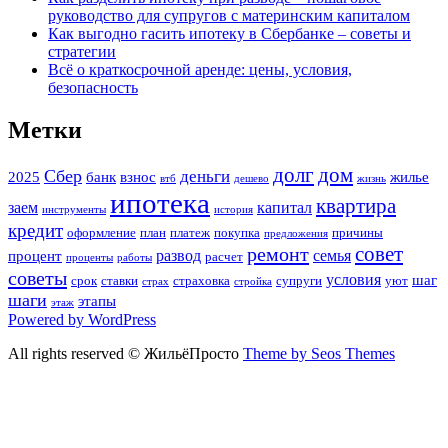
руководство для супругов с материнским капиталом
Как выгодно гасить ипотеку в Сбербанке – советы и
стратегии
Всё о краткосрочной аренде: цены, условия,
безопасность
Метки
долг
дом
Сбер
деньги
2025
банк
взнос
жилье
втб
дешево
жизнь
ипотека
квартира
заем
капитал
инструменты
история
кредит
оформление
план
платеж
покупка
причины
предложения
совет
ремонт
развод
семья
процент
расчет
проценты
работы
советы
условия
шаг
срок
ставки
страховка
супруги
уют
страх
стройка
шаги
этапы
этаж
Powered by WordPress
All rights reserved © ЖильёПросто
Theme by Seos Themes