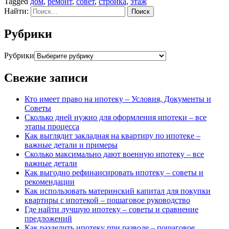
Tagged
дом
,
ремонт
,
совет
,
стройка
,
этаж
Найти:
Рубрики
Рубрики
Свежие записи
Кто имеет право на ипотеку – Условия, Документы и
Советы
Сколько дней нужно для оформления ипотеки – все
этапы процесса
Как выглядит закладная на квартиру по ипотеке –
важные детали и примеры
Сколько максимально дают военную ипотеку – все
важные детали
Как выгодно рефинансировать ипотеку – советы и
рекомендации
Как использовать материнский капитал для покупки
квартиры с ипотекой – пошаговое руководство
Где найти лучшую ипотеку – советы и сравнение
предложений
Как разделить ипотеку при разводе – пошаговое