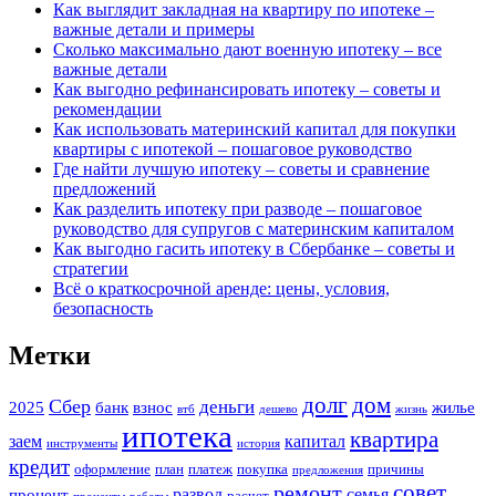
Как выглядит закладная на квартиру по ипотеке –
важные детали и примеры
Сколько максимально дают военную ипотеку – все
важные детали
Как выгодно рефинансировать ипотеку – советы и
рекомендации
Как использовать материнский капитал для покупки
квартиры с ипотекой – пошаговое руководство
Где найти лучшую ипотеку – советы и сравнение
предложений
Как разделить ипотеку при разводе – пошаговое
руководство для супругов с материнским капиталом
Как выгодно гасить ипотеку в Сбербанке – советы и
стратегии
Всё о краткосрочной аренде: цены, условия,
безопасность
Метки
долг
дом
Сбер
деньги
2025
банк
взнос
жилье
втб
дешево
жизнь
ипотека
квартира
заем
капитал
инструменты
история
кредит
оформление
план
платеж
покупка
причины
предложения
совет
ремонт
развод
семья
процент
расчет