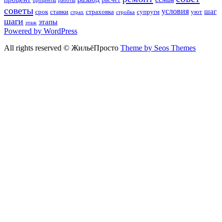
проценты
работы
советы
условия
шаг
срок
ставки
страховка
супруги
уют
страх
стройка
шаги
этапы
этаж
Powered by WordPress
All rights reserved © ЖильёПросто
Theme by Seos Themes