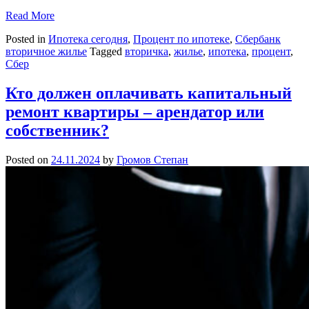
Read More
Posted in
Ипотека сегодня
,
Процент по ипотеке
,
Сбербанк
вторичное жилье
Tagged
вторичка
,
жилье
,
ипотека
,
процент
,
Сбер
Кто должен оплачивать капитальный
ремонт квартиры – арендатор или
собственник?
Posted on
24.11.2024
by
Громов Степан