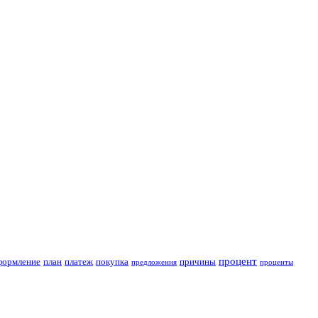
процент
формление
план
платеж
покупка
причины
предложения
проценты