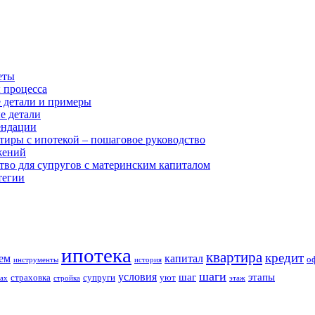
еты
 процесса
е детали и примеры
е детали
ендации
тиры с ипотекой – пошаговое руководство
жений
ство для супругов с материнским капиталом
тегии
ипотека
квартира
кредит
ем
капитал
о
инструменты
история
шаги
условия
шаг
этапы
страховка
супруги
уют
рах
стройка
этаж