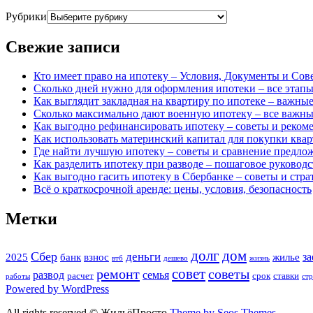
Рубрики
Свежие записи
Кто имеет право на ипотеку – Условия, Документы и Сов
Сколько дней нужно для оформления ипотеки – все этапы
Как выглядит закладная на квартиру по ипотеке – важны
Сколько максимально дают военную ипотеку – все важны
Как выгодно рефинансировать ипотеку – советы и реком
Как использовать материнский капитал для покупки квар
Где найти лучшую ипотеку – советы и сравнение предло
Как разделить ипотеку при разводе – пошаговое руковод
Как выгодно гасить ипотеку в Сбербанке – советы и стра
Всё о краткосрочной аренде: цены, условия, безопасность
Метки
долг
дом
Сбер
деньги
за
2025
банк
взнос
жилье
втб
дешево
жизнь
совет
ремонт
советы
развод
семья
расчет
срок
ставки
работы
ст
Powered by WordPress
All rights reserved © ЖильёПросто
Theme by Seos Themes