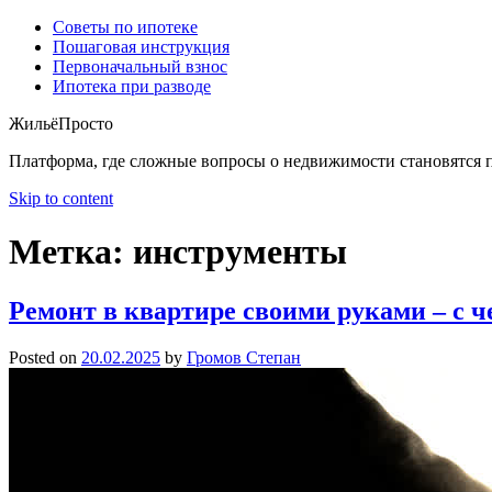
Советы по ипотеке
Пошаговая инструкция
Первоначальный взнос
Ипотека при разводе
ЖильёПросто
Платформа, где сложные вопросы о недвижимости становятся п
Skip to content
Метка:
инструменты
Ремонт в квартире своими руками – с ч
Posted on
20.02.2025
by
Громов Степан