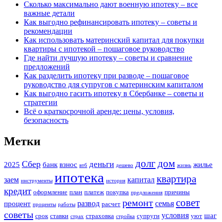
Сколько максимально дают военную ипотеку – все
важные детали
Как выгодно рефинансировать ипотеку – советы и
рекомендации
Как использовать материнский капитал для покупки
квартиры с ипотекой – пошаговое руководство
Где найти лучшую ипотеку – советы и сравнение
предложений
Как разделить ипотеку при разводе – пошаговое
руководство для супругов с материнским капиталом
Как выгодно гасить ипотеку в Сбербанке – советы и
стратегии
Всё о краткосрочной аренде: цены, условия,
безопасность
Метки
долг
дом
Сбер
деньги
2025
банк
взнос
жилье
втб
дешево
жизнь
ипотека
квартира
заем
капитал
инструменты
история
кредит
оформление
план
платеж
покупка
причины
предложения
совет
ремонт
развод
семья
процент
расчет
проценты
работы
советы
условия
шаг
срок
ставки
страховка
супруги
уют
страх
стройка