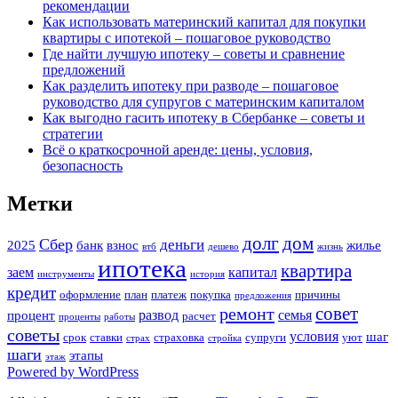
рекомендации
Как использовать материнский капитал для покупки
квартиры с ипотекой – пошаговое руководство
Где найти лучшую ипотеку – советы и сравнение
предложений
Как разделить ипотеку при разводе – пошаговое
руководство для супругов с материнским капиталом
Как выгодно гасить ипотеку в Сбербанке – советы и
стратегии
Всё о краткосрочной аренде: цены, условия,
безопасность
Метки
долг
дом
Сбер
деньги
2025
банк
взнос
жилье
втб
дешево
жизнь
ипотека
квартира
заем
капитал
инструменты
история
кредит
оформление
план
платеж
покупка
причины
предложения
совет
ремонт
развод
семья
процент
расчет
проценты
работы
советы
условия
шаг
срок
ставки
страховка
супруги
уют
страх
стройка
шаги
этапы
этаж
Powered by WordPress