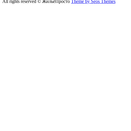
All rights reserved © ЖильёПросто
Theme by Seos Themes