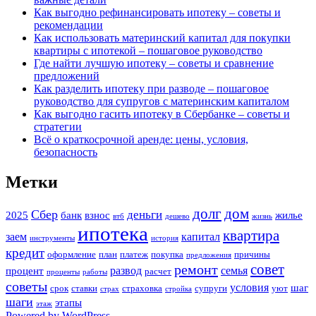
Как выгодно рефинансировать ипотеку – советы и
рекомендации
Как использовать материнский капитал для покупки
квартиры с ипотекой – пошаговое руководство
Где найти лучшую ипотеку – советы и сравнение
предложений
Как разделить ипотеку при разводе – пошаговое
руководство для супругов с материнским капиталом
Как выгодно гасить ипотеку в Сбербанке – советы и
стратегии
Всё о краткосрочной аренде: цены, условия,
безопасность
Метки
долг
дом
Сбер
деньги
2025
банк
взнос
жилье
втб
дешево
жизнь
ипотека
квартира
заем
капитал
инструменты
история
кредит
оформление
план
платеж
покупка
причины
предложения
совет
ремонт
развод
семья
процент
расчет
проценты
работы
советы
условия
шаг
срок
ставки
страховка
супруги
уют
страх
стройка
шаги
этапы
этаж
Powered by WordPress