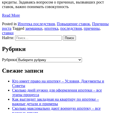
кредиты. Задаваясь вопросом о причинах, вызвавших рост
ставок, важно понимать совокупность
Read More
Posted in
Ипотека последствия
,
Повышение ставок
,
Причины
роста
Tagged
заемщики
,
ипотека
,
последствия
,
причины
,
ставки
Найти:
Рубрики
Рубрики
Свежие записи
Кто имеет право на ипотеку – Условия, Документы и
Советы
Сколько дней нужно для оформления ипотеки – все
этапы процесса
Как выглядит закладная на квартиру по ипотеке –
важные детали и примеры
Сколько максимально дают военную ипотеку – все
важные детали