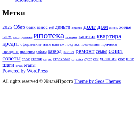
Метки
долг
дом
Сбер
деньги
2025
банк
взнос
жилье
втб
дешево
жизнь
ипотека
квартира
заем
капитал
инструменты
история
кредит
оформление
план
платеж
покупка
причины
предложения
совет
ремонт
развод
семья
процент
расчет
проценты
работы
советы
условия
шаг
срок
ставки
страховка
супруги
уют
страх
стройка
шаги
этапы
этаж
Powered by WordPress
All rights reserved © ЖильёПросто
Theme by Seos Themes